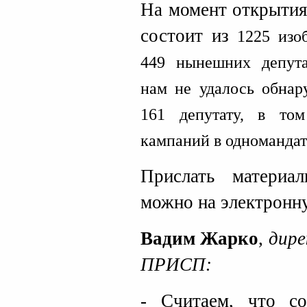
На момент открытия 
состоит из
1
2
2
5
изо
449 нынешних депут
нам не удалось обнар
1
61
депутат
у
, в то
кампаний в одномандат
Прислать материа
можно на электронн
Вадим Жарко
,
дире
ПРИСП:
- Считаем, что с