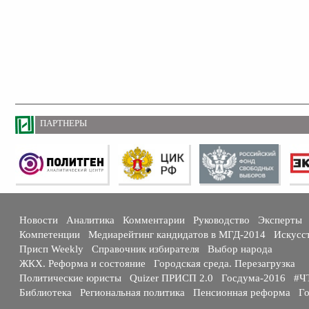
ПАРТНЕРЫ
Новости
Аналитика
Комментарии
Руководство
Эксперты
Компетенции
Медиарейтинг кандидатов в МГД-2014
Искусс
Присп Weekly
Справочник избирателя
Выбор народа
ЖКХ. Реформа и состояние
Городская среда. Перезагрузка
Политические юристы
Quizer ПРИСП 2.0
Госдума-2016
#Ч
Библиотека
Региональная политика
Пенсионная реформа
Го