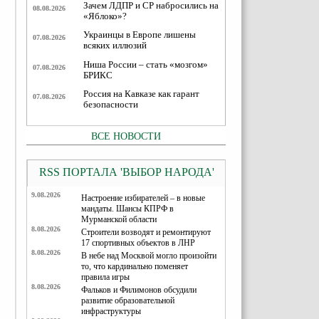
Зачем ЛДПР и СР набросились на
08.08.2026
«Яблоко»?
Украинцы в Европе лишены
07.08.2026
всяких иллюзий
Ниша России – стать «мозгом»
07.08.2026
БРИКС
Россия на Кавказе как гарант
07.08.2026
безопасности
ВСЕ НОВОСТИ
RSS ПОРТАЛА 'ВЫБОР НАРОДА'
9.08.2026
Настроение избирателей – в новые
мандаты. Шансы КПРФ в
Мурманской области
8.08.2026
Строители возводят и ремонтируют
17 спортивных объектов в ЛНР
8.08.2026
В небе над Москвой могло произойти
то, что кардинально поменяет
правила игры
8.08.2026
Фальков и Филимонов обсудили
развитие образовательной
инфраструктуры