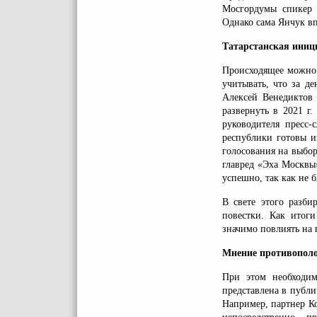
Мосгордумы спикер 
Однако сама Янчук вп
Татарстанская иниц
Происходящее можно 
учитывать, что за д
Алексей Венедиктов
развернуть в 2021 г
руководителя пресс-
республики готовы и
голосования на выбо
главред «Эха Москвы
успешно, так как не 
В свете этого разби
повестки. Как итог
значимо повлиять на 
Мнение противопол
При этом необходим
представлена в публ
Например, партнер 