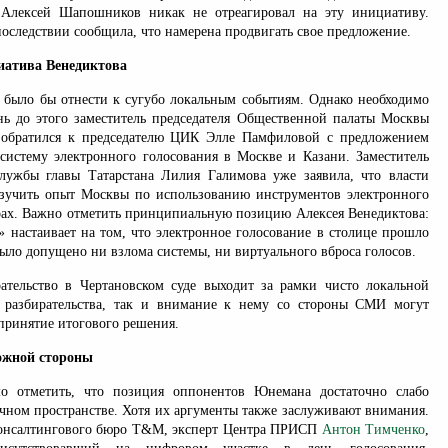
Алексей Шапошников никак не отреагировал на эту инициативу.
оследствии сообщила, что намерена продвигать свое предложение.
иатива Венедиктова
было бы отнести к сугубо локальным событиям. Однако необходимо
ень до этого заместитель председателя Общественной палаты Москвы
 обратился к председателю ЦИК Элле Памфиловой с предложением
. систему электронного голосования в Москве и Казани. Заместитель
службы главы Татарстана Лилия Галимова уже заявила, что власти
зучить опыт Москвы по использованию инструментов электронного
рах. Важно отметить принципиальную позицию Алексея Венедиктова:
» настаивает на том, что электронное голосование в столице прошло
было допущено ни взлома системы, ни виртуального вброса голосов.
рательство в Чертановском суде выходит за рамки чисто локальной
и разбирательства, так и внимание к нему со стороны СМИ могут
принятие итогового решения.
ожной стороны
о отметить, что позиция оппонентов Юнемана достаточно слабо
ичном пространстве. Хотя их аргументы также заслуживают внимания.
Консалтингового бюро Т&M, эксперт Центра ПРИСП
Антон Тимченко
,