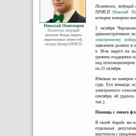
Политолог, ведущий
ПРИСП
Николай П
история которого вых
Николай Пономарев
2 октября Чертано
Политолог, ведущий
административное и
аналитик Фонда защиты
национальных ценностей,
электронному изби
эксперт Центра ПРИСП
заявления должно в о
в 30-м округе на в
уровень поддержки н
над оппозиционером 
на 21 октября.
Юнеман не намерен о
суда. Его команда о
электронного голос
сентября, ей удалось
тыс.).
Помощь с левого фл
В своей борьбе экс-
отдельных депутат
выступила с предлож