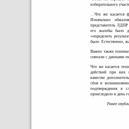
избирательного участ
…Что же касается ф
Изначально обжало
представитель ЛДПР 
его жалобы было д
«определить результ
было. Естественно, ж
Важно также понимат
совпали с данными пе
Что же касается тех
действий при них 
качестве дополнител
сбоя и возникновен
подтверждения в с
происходило в день г
Ранее опубл