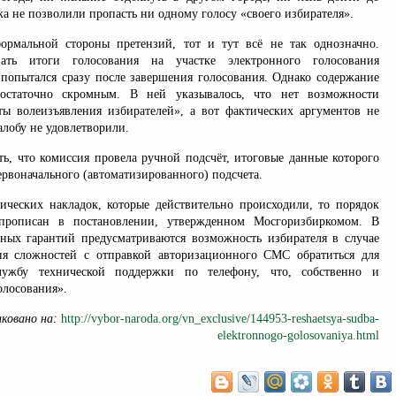
ка не позволили пропасть ни одному голосу «своего избирателя».
ормальной стороны претензий, тот и тут всё не так однозначно.
вать итоги голосования на участке электронного голосования
попытался сразу после завершения голосования. Однако содержание
остаточно скромным. В ней указывалось, что нет возможности
аты волеизъявления избирателей», а вот фактических аргументов не
алобу не удовлетворили.
ь, что комиссия провела ручной подсчёт, итоговые данные которого
рвоначального (автоматизированного) подсчета.
нических накладок, которые действительно происходили, то порядок
прописан в постановлении, утвержденном Мосгоризбиркомом. В
ьных гарантий предусматриваются возможность избирателя в случае
ия сложностей с отправкой авторизационного СМС обратиться для
лужбу технической поддержки по телефону, что, собственно и
олосования».
иковано на:
http://vybor-naroda.org/vn_exclusive/144953-reshaetsya-sudba-
elektronnogo-golosovaniya.html