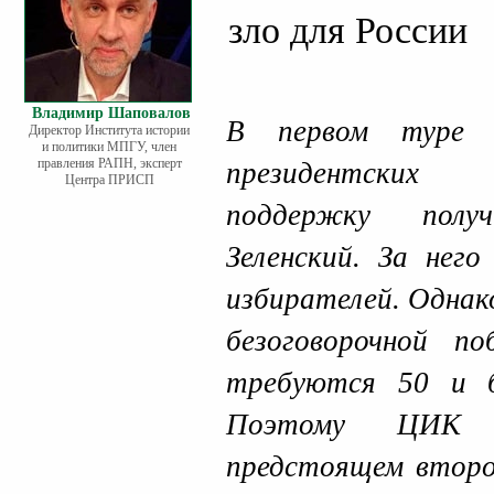
зло для России
Владимир Шаповалов
В первом туре 
Директор Института истории
и политики МПГУ, член
правления РАПН, эксперт
президентских
Центра ПРИСП
поддержку полу
Зеленский. За него
избирателей. Однак
безоговорочной по
требуются 50 и б
Поэтому ЦИК 
предстоящем второ