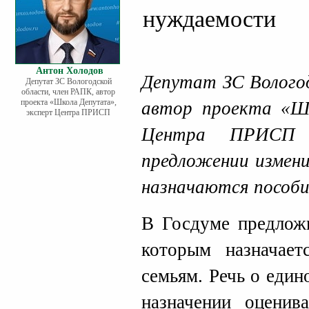
нуждаемости
Антон Холодов
Депутат ЗС Вологод
Депутат ЗС Вологодской
области, член РАПК, автор
проекта «Школа Депутата»,
автор проекта «Ш
эксперт Центра ПРИСП
Центра ПРИС
предложении измен
назначаются пособ
В Госдуме предложи
которым назначае
семьям. Речь о един
назначении оценив