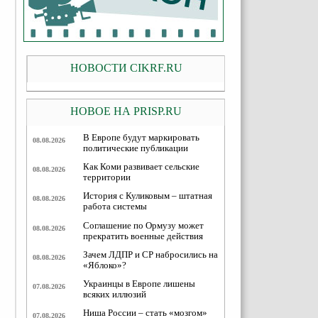
НОВОСТИ CIKRF.RU
НОВОЕ НА PRISP.RU
В Европе будут маркировать
08.08.2026
политические публикации
Как Коми развивает сельские
08.08.2026
территории
История с Куликовым – штатная
08.08.2026
работа системы
Соглашение по Ормузу может
08.08.2026
прекратить военные действия
Зачем ЛДПР и СР набросились на
08.08.2026
«Яблоко»?
Украинцы в Европе лишены
07.08.2026
всяких иллюзий
Ниша России – стать «мозгом»
07.08.2026