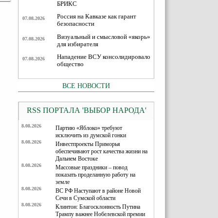
БРИКС
Россия на Кавказе как гарант
07.08.2026
безопасности
Визуальный и смысловой «якорь»
07.08.2026
для избирателя
Нападение ВСУ консолидировало
07.08.2026
общество
ВСЕ НОВОСТИ
RSS ПОРТАЛА 'ВЫБОР НАРОДА'
8.08.2026
Партию «Яблоко» требуют
исключить из думской гонки
8.08.2026
Инвестпроекты Приморья
обеспечивают рост качества жизни на
Дальнем Востоке
8.08.2026
Массовые праздники – повод
показать проделанную работу на
земле
8.08.2026
ВС РФ Наступают в районе Новой
Сечи в Сумской области
8.08.2026
Клинтон: Благосклонность Путина
Трампу важнее Нобелевской премии