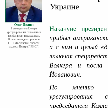
Украине
Олег Иванов
Накануне президен
Руководитель Центра
урегулирования социальных
конфликтов, председатель
прибыл американски
Коллегии медиаторов при
ТПП Московской области,
а с ним и целый «
эксперт Центра ПРИСП
включая спецпредст
Волкера и посла
Йованович.
По мнению ру
урегулирования 
председателя Колл