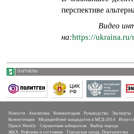
перспективе альтерн
Видео ин
на:
https://ukraina.r
ПАРТНЕРЫ
Новости
Аналитика
Комментарии
Руководство
Эксперты
Компетенции
Медиарейтинг кандидатов в МГД-2014
Искусс
Присп Weekly
Справочник избирателя
Выбор народа
ЖКХ. Реформа и состояние
Городская среда. Перезагрузка