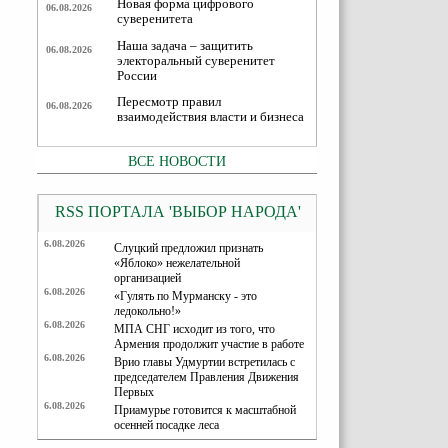
Новая форма цифрового
06.08.2026
суверенитета
Наша задача – защитить
06.08.2026
электоральный суверенитет
России
Пересмотр правил
06.08.2026
взаимодействия власти и бизнеса
ВСЕ НОВОСТИ
RSS ПОРТАЛА 'ВЫБОР НАРОДА'
6.08.2026
Слуцкий предложил признать
«Яблоко» нежелательной
организацией
6.08.2026
«Гулять по Мурманску - это
ледокольно!»
6.08.2026
МПА СНГ исходит из того, что
Армения продолжит участие в работе
6.08.2026
Врио главы Удмуртии встретилась с
председателем Правления Движения
Первых
6.08.2026
Приамурье готовится к масштабной
осенней посадке леса