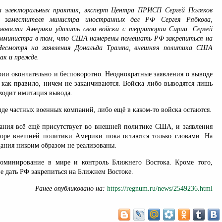
а электоральных практик, эксперт Центра ПРИСП Сергей Поляков
а заместителя министра иностранных дел РФ Сергея Рябкова,
овности Америки удалить свои войска с территории Сирии. Сергей
замминистра в том, что США намерены помешать РФ закрепиться на
есмотря на заявления Дональда Трампа, внешняя политика США
ак и прежде.
ии окончательно и бесповоротно. Неоднократные заявления о выводе
, как правило, ничем не заканчиваются. Войска либо выводятся лишь
ходит имитация вывода.
виде частных военных компаний, либо ещё в каком-то войска остаются.
ния всё ещё присутствует во внешней политике США, и заявления
оре внешней политики Америки пока остаются только словами. На
щания никоим образом не реализованы.
инирование в мире и контроль Ближнего Востока. Кроме того,
е дать РФ закрепиться на Ближнем Востоке.
Ранее опубликовано на:
https://regnum.ru/news/2549236.html