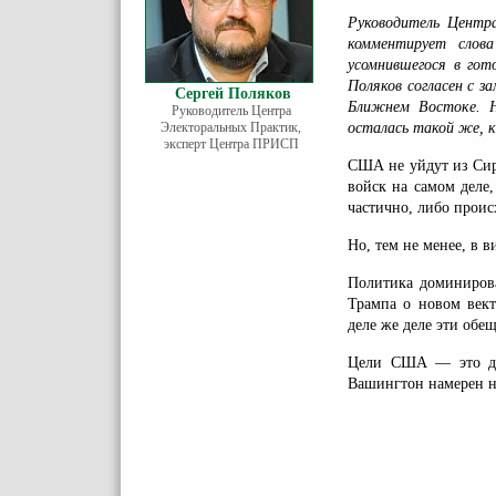
Руководитель Центр
комментирует слов
усомнившегося в гот
Поляков согласен с 
Сергей Поляков
Ближнем Востоке. Н
Руководитель Центра
Электоральных Практик,
осталась такой же, к
эксперт Центра ПРИСП
США не уйдут из Сир
войск на самом деле
частично, либо проис
Но, тем не менее, в 
Политика доминирова
Трампа о новом вект
деле же деле эти обе
Цели США — это дом
Вашингтон намерен н