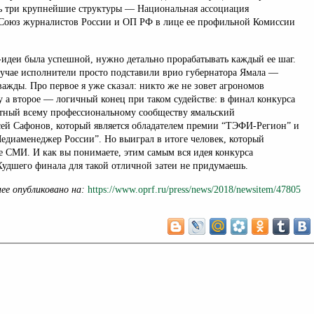
ь три крупнейшие структуры — Национальная ассоциация
 Союз журналистов России и ОП РФ в лице ее профильной Комиссии
идеи была успешной, нужно детально прорабатывать каждый ее шаг.
лучае исполнители просто подставили врио губернатора Ямала —
важды. Про первое я уже сказал: никто же не зовет агрономов
у а второе — логичный конец при таком судействе: в финал конкурса
тный всему профессиональному сообществу ямальский
ей Сафонов, который является обладателем премии “ТЭФИ-Регион” и
диаменеджер России”. Но выиграл в итоге человек, который
е СМИ. И как вы понимаете, этим самым вся идея конкурса
удшего финала для такой отличной затеи не придумаешь.
ее опубликовано на:
https://www.oprf.ru/press/news/2018/newsitem/47805