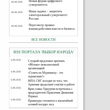
Новая форма цифрового
06.08.2026
суверенитета
Наша задача – защитить
06.08.2026
электоральный суверенитет
России
Пересмотр правил
06.08.2026
взаимодействия власти и бизнеса
ВСЕ НОВОСТИ
RSS ПОРТАЛА 'ВЫБОР НАРОДА'
6.08.2026
Слуцкий предложил признать
«Яблоко» нежелательной
организацией
6.08.2026
«Гулять по Мурманску - это
ледокольно!»
6.08.2026
МПА СНГ исходит из того, что
Армения продолжит участие в работе
6.08.2026
Врио главы Удмуртии встретилась с
председателем Правления Движения
Первых
6.08.2026
Приамурье готовится к масштабной
осенней посадке леса