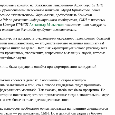
 публичный конкурс на должность генерального директора ОГТРК
м руководителем телеканала назначен Эдуард Ярмаметов, ранее
верное издательство». Журналист, председатель Комиссии
 РФ по развитию информационного сообщества, СМИ и массовых
ерт Центра ПРИСП
Александр Малькевич
отмечает, что конкурс на
 телеканала был слабо продуман исполнителями.
конкурс на должность руководителя окружного телевидения, большой
шими возможностями, — это действительно отличная инициатива!
 стране никто не делал. Этот шаг характеризует нового руководителя
как креативных, творческих, современно мыслящих людей, которые
асштабные задачи.
ению, была допущена ошибка при формировании конкурсной
 дьявол кроется в деталях. Сообщение о старте конкурса
им заявлением о том, что в отборе кандидатов будут принимать
федерального масштаба. Так сказать, чтобы все было прозрачно. Но
 историю показывает, что все привлеченные люди в значительной мере
, и тем более от телевидения регионального.
их конкурсов необходимо ориентироваться на позицию специалистов
 отрасли — региональных СМИ. Но в данной ситуации за бортом