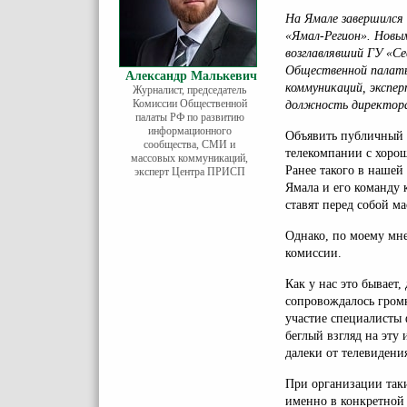
На Ямале завершился
«Ямал-Регион». Новы
возглавлявший ГУ «Се
Общественной палаты
Александр Малькевич
коммуникаций, эксп
Журналист, председатель
Комиссии Общественной
должность директора
палаты РФ по развитию
информационного
Объявить публичный 
сообщества, СМИ и
телекомпании с хоро
массовых коммуникаций,
Ранее такого в нашей
эксперт Центра ПРИСП
Ямала и его команду 
ставят перед собой м
Однако, по моему мн
комиссии.
Как у нас это бывает,
сопровождалось громк
участие специалисты 
беглый взгляд на эту
далеки от телевидения
При организации так
именно в конкретной