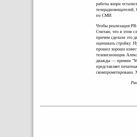
работы жюри осталис
телерадиовещателей,
по СМИ.
Чтобы реализация PR-
Считаю, что в этом с
причем сделали это д
оценивать стройку. Н
прошел хорошо извес
телевизионщик Алекс
дважды — премии “Ме
представляет печатны
скомпрометирована. Х
Ран