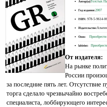
Толстых П
Автор(ы)
2007
Год издания:
978-5-9614-0
ISBN:
Альпи
Издательство:
Приобрести 
Ozon:
Приобрести
labirint:
От издателя:
На рынке поли
России произо
за последние пять лет. Отсутствие 
торга сделало чрезвычайно востре
специалиста, лоббирующего интере