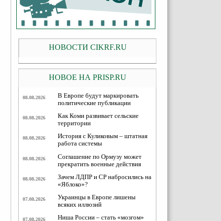
НОВОСТИ CIKRF.RU
НОВОЕ НА PRISP.RU
В Европе будут маркировать
08.08.2026
политические публикации
Как Коми развивает сельские
08.08.2026
территории
История с Куликовым – штатная
08.08.2026
работа системы
Соглашение по Ормузу может
08.08.2026
прекратить военные действия
Зачем ЛДПР и СР набросились на
08.08.2026
«Яблоко»?
Украинцы в Европе лишены
07.08.2026
всяких иллюзий
Ниша России – стать «мозгом»
07.08.2026