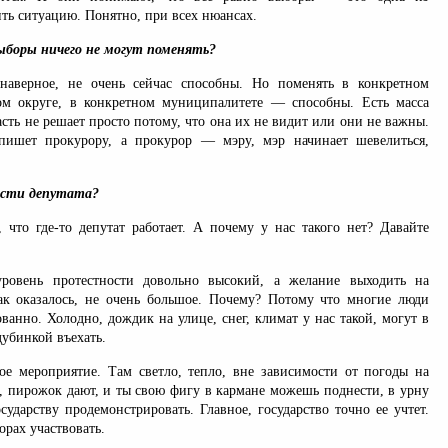
ть ситуацию. Понятно, при всех нюансах.
ыборы ничего не могут поменять?
 наверное, не очень сейчас способны. Но поменять в конкретном
ом округе, в конкретном муниципалитете — способны. Есть масса
асть не решает просто потому, что она их не видит или они не важны.
 пишет прокурору, а прокурор — мэру, мэр начинает шевелиться,
ости депутата?
, что где-то депутат работает. А почему у нас такого нет? Давайте
ровень протестности довольно высокий, а желание выходить на
ак оказалось, не очень большое. Почему? Потому что многие люди
ованно. Холодно, дождик на улице, снег, климат у нас такой, могут в
дубинкой въехать.
 мероприятие. Там светло, тепло, вне зависимости от погоды на
т, пирожок дают, и ты свою фигу в кармане можешь поднести, в урну
сударству продемонстрировать. Главное, государство точно ее учтет.
орах участвовать.