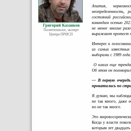
Апатия, нервозно
неопределенность,
состояний российск
командам осенью 202
Григорий Казанков
не менее многие раз
Политтехнолог, эксперт
выражают протест по
Центра ПРИСП
Интерес к голосован
из самых известных
выборами с 1989 года
О каких еще тренда
Об этом он поговори
— В первую очеред
прокатились по стра
Я думаю, мы наблюда
не так много, даже 
но не так много.
Это мировоззренческ
Когда у власти покол
которым лет двадцать