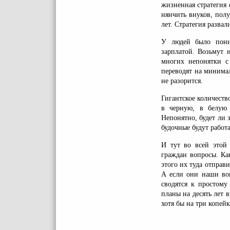
жизненная стратегия 
нянчить внуков, полу
лет. Стратегия развал
У людей было поним
зарплатой. Возьмут 
многих непонятки с
переводят на минимал
не разорится.
Гигантское количеств
в черную, в белую
Непонятно, будет ли з
будочные будут работ
И тут во всей этой 
граждан вопросы. Ка
этого их туда отправ
А если они наши воп
сводятся к простому
планы на десять лет 
хотя бы на три копейк