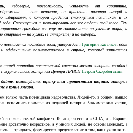
сть, недоверие, тревожность, усталость от карантина,
 раздражение — вот неполная, но красочная палитра эмоций и
ого избирателя, с которой придется столкнуться политикам и их
1 года. Столкнуться и мотивировать все же отдать свой голос. Тем
очарованные граждане все еще не готовы идти на уличные акции, а
 старинке — на кухнях (в интернете) и на выборах.
ию повышается последние годы, утверждает
Григорий Казанков
, один
 и эффективных политтехнологов в стране, который занимается
.
х нашей партийно-политической системы можно говорить сегодня?
л с журналистом, экспертом Центра ПРИСП
Петром Скоробогатым
.
ь дайте, пожалуйста, оценку тем протестным акциям, которые
не в конце января.
ем только часть потенциала недовольства. Людей-то, в общем, вышло
если вспомнить примеры из недавней истории. Значимое количество,
ий и поколенческой конфликт. Кстати, он есть и в США, и в Европе.
ение достаточно возрастное, а у многих людей, не совсем молодых, а
 пять — тридцать, формируется представление о том, как нужно жить.