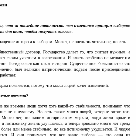
ажен
и, что за последние пять-шесть лет изменился принцип выборов:
ть для того, чтобы получать голоса».
ращение интереса к выборам. Может, не очень значительное, но есть.
бщественный договор. Государство делает то, что считает нужным, а
яют своим участием в голосовании. И власть особенно не мешает им
отят. Псевдосоветская такая история. Существенное большинство это
онечно, был великий патриотический подъем после присоединения
работает.
орам появляется, потому что масса людей хочет изменений.
елые времена?
е же времена люди хотят хоть какой-то стабильности, понимают, что
ие не к лучшему. Но есть также много людей, которые хотят хоть
. Много лет, по нашим историческим меркам, люди жили вроде в
 и потихоньку жизнь улучшалась, а теперь довольно много лет тренд
е более или менее стабильно, но все потихонечку ухудшается. И людям
вится. И они понимают, что все равно выборы — это одна из