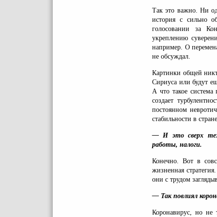
Так это важно. Ни о
история с сильно о
голосовании за Ко
укреплению суверени
например. О перемена
не обсуждал.
Картинки общей никт
Сириуса или будут ещ
А что такое система
создает турбулентно
постоянном невротич
стабильности в стране
— И это сверх тех
работы, налоги.
Конечно. Вот в сов
жизненная стратегия.
они с трудом загляды
— Так повлиял корон
Коронавирус, но не 