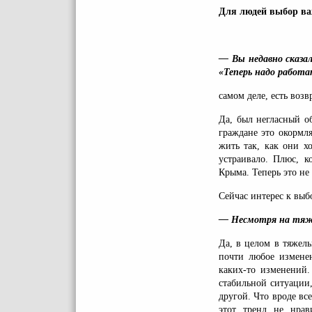
Для людей выбор в
— Вы недавно сказал
«Теперь надо работа
самом деле, есть возв
Да, был негласный о
граждане это окормл
жить так, как они х
устраивало. Плюс, к
Крыма. Теперь это не 
Сейчас интерес к выб
— Несмотря на тяж
Да, в целом в тяжелы
почти любое изменен
каких-то изменений
стабильной ситуации,
другой. Что вроде вс
этот тренд не нра