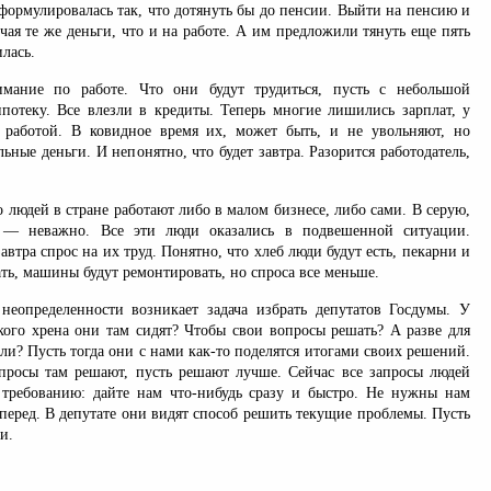
формулировалась так, что дотянуть бы до пенсии. Выйти на пенсию и
чая те же деньги, что и на работе. А им предложили тянуть еще пять
илась.
ание по работе. Что они будут трудиться, пусть с небольшой
ипотеку. Все влезли в кредиты. Теперь многие лишились зарплат, у
 работой. В ковидное время их, может быть, и не увольняют, но
ьные деньги. И непонятно, что будет завтра. Разорится работодатель,
о людей в стране работают либо в малом бизнесе, либо сами. В серую,
 — неважно. Все эти люди оказались в подвешенной ситуации.
автра спрос на их труд. Понятно, что хлеб люди будут есть, пекарни и
ать, машины будут ремонтировать, но спроса все меньше.
неопределенности возникает задача избрать депутатов Госдумы. У
кого хрена они там сидят? Чтобы свои вопросы решать? А разве для
или? Пусть тогда они с нами как-то поделятся итогами своих решений.
росы там решают, пусть решают лучше. Сейчас все запросы людей
 требованию: дайте нам что-нибудь сразу и быстро. Не нужны нам
вперед. В депутате они видят способ решить текущие проблемы. Пусть
и.