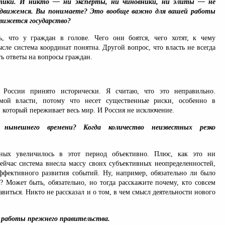
итики. И никто — ни эксперты, ни чиновники, ни элиты — не
 движемся. Вы понимаете? Это вообще важно для вашей работы
вижется государство?
, что у граждан в голове. Чего они боятся, чего хотят, к чему
ысле система координат понятна. Другой вопрос, что власть не всегда
ь ответы на вопросы граждан.
России принято исторически. Я считаю, что это неправильно.
мой власти, потому что несет существенные риски, особенно в
 который переживает весь мир. И Россия не исключение.
ынешнего времени? Когда количество неизвестных резко
тных увеличилось в этот период объективно. Плюс, как это ни
сейчас система внесла массу своих субъективных неопределенностей,
ффективного развития событий. Ну, например, обязательно ли было
? Может быть, обязательно, но тогда расскажите почему, кто совсем
авиться. Никто не рассказал и о том, в чем смысл деятельности нового
 работы прежнего правительства.