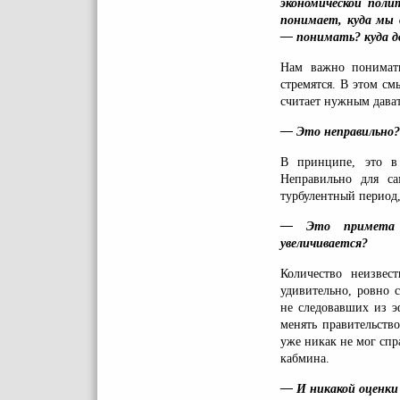
экономической пол
понимает, куда мы
— понимать? куда д
Нам важно понимать
стремятся. В этом см
считает нужным дават
— Это неправильно?
В принципе, это в 
Неправильно для са
турбулентный период,
— Это примета н
увеличивается?
Количество неизвес
удивительно, ровно 
не следовавших из э
менять правительство
уже никак не мог спр
кабмина.
— И никакой оценки