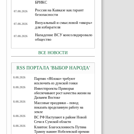
БРИКС
Россия на Кавказе как гарант
07.08.2026
безопасности
Визуальный и смысловой «якорь»
07.08.2026
для избирателя
Нападение ВСУ консолидировало
07.08.2026
общество
ВСЕ НОВОСТИ
RSS ПОРТАЛА 'ВЫБОР НАРОДА'
8.08.2026
Партию «Яблоко» требуют
исключить из думской гонки
8.08.2026
Инвестпроекты Приморья
обеспечивают рост качества жизни на
Дальнем Востоке
8.08.2026
Массовые праздники – повод
показать проделанную работу на
земле
8.08.2026
ВС РФ Наступают в районе Новой
Сечи в Сумской области
8.08.2026
Клинтон: Благосклонность Путина
Трампу важнее Нобелевской премии