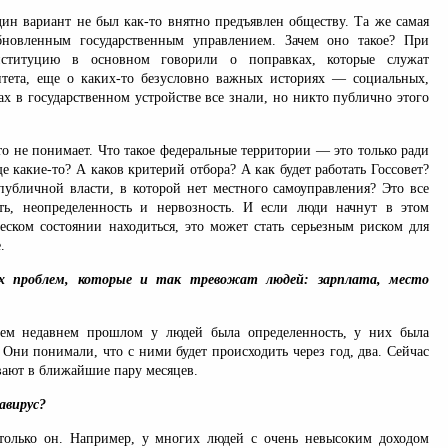
дин вариант не был как-то внятно предъявлен обществу. Та же самая
бновленным государственным управлением. Зачем оно такое? При
нституцию в основном говорили о поправках, которые служат
тета, еще о каких-то безусловно важных историях — социальных,
х в государственном устройстве все знали, но никто публично этого
о не понимает. Что такое федеральные территории — это только ради
е какие-то? А каков критерий отбора? А как будет работать Госсовет?
 публичной власти, в которой нет местного самоуправления? Это все
сть, неопределенность и нервозность. И если люди начнут в этом
еском состоянии находиться, это может стать серьезным риском для
.
 проблем, которые и так тревожат людей: зарплата, место
сем недавнем прошлом у людей была определенность, у них была
 Они понимали, что с ними будет происходить через год, два. Сейчас
вают в ближайшие пару месяцев.
авирус?
только он. Например, у многих людей с очень невысоким доходом