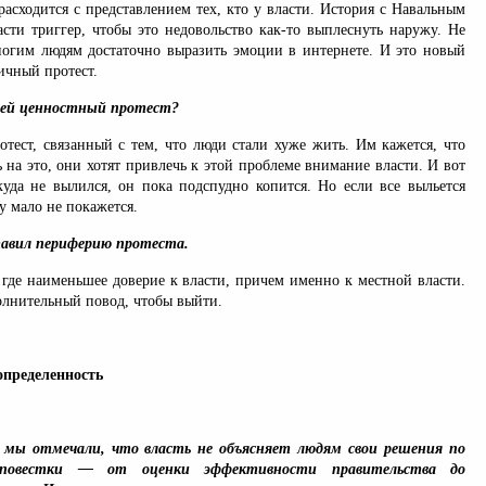
расходится с представлением тех, кто у власти. История с Навальным
сти триггер, чтобы это недовольство как-то выплеснуть наружу. Не
ногим людям достаточно выразить эмоции в интернете. И это новый
личный протест.
воей ценностный протест?
отест, связанный с тем, что люди стали хуже жить. Им кажется, что
ь на это, они хотят привлечь к этой проблеме внимание власти. И вот
куда не вылился, он пока подспудно копится. Но если все выльется
 мало не покажется.
тавил периферию протеста.
 где наименьшее доверие к власти, причем именно к местной власти.
олнительный повод, чтобы выйти.
определенность
мы отмечали, что власть не объясняет людям свои решения по
 повестки — от оценки эффективности правительства до