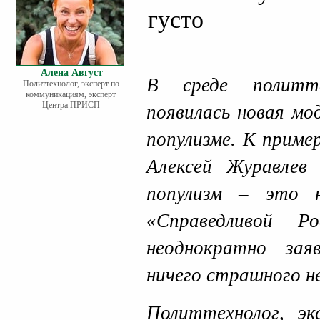
густо
Алена Август
В среде политте
Политтехнолог, эксперт по
коммуникациям, эксперт
Центра ПРИСП
появилась новая мо
популизме. К приме
Алексей Журавлев
популизм – это н
«Справедливой Р
неоднократно зая
ничего страшного н
Политтехнолог, эк